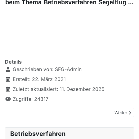
beim Thema Betriebsverfahren Segelflug ...
Zeilen direkt unter Aufzählung - Modus Code = <br />
xxxxxxxxxxxxxxxx
xx
Details
Geschrieben von:
SFG-Admin
Erstellt: 22. März 2021
Zuletzt aktualisiert: 11. Dezember 2025
Zugriffe: 24817
Nächster Be
Weiter
Betriebsverfahren