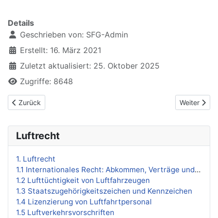
xxxx
Details
Geschrieben von:
SFG-Admin
Erstellt: 16. März 2021
Zuletzt aktualisiert: 25. Oktober 2025
Zugriffe: 8648
Vorheriger Beitrag: 1.10 Flugplätze
Nächster Bei
Zurück
Weiter
Luftrecht
1. Luftrecht
1.1 Internationales Recht: Abkommen, Verträge und Organisationen
1.2 Lufttüchtigkeit von Luftfahrzeugen
1.3 Staatszugehörigkeitszeichen und Kennzeichen
1.4 Lizenzierung von Luftfahrtpersonal
1.5 Luftverkehrsvorschriften