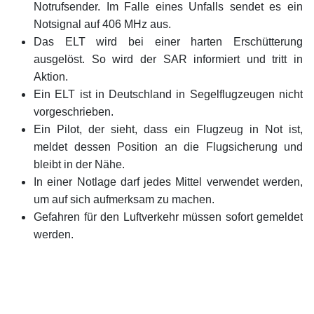
Notrufsender. Im Falle eines Unfalls sendet es ein
Notsignal auf 406 MHz aus.
Das ELT wird bei einer harten Erschütterung
ausgelöst. So wird der SAR informiert und tritt in
Aktion.
Ein ELT ist in Deutschland in Segelflugzeugen nicht
vorgeschrieben.
Ein Pilot, der sieht, dass ein Flugzeug in Not ist,
meldet dessen Position an die Flugsicherung und
bleibt in der Nähe.
In einer Notlage darf jedes Mittel verwendet werden,
um auf sich aufmerksam zu machen.
Gefahren für den Luftverkehr müssen sofort gemeldet
werden.
Anker: Allgemeines = SARA; SAR = SAR-0; ELT = SAR-
1; LfZ in Not = SAR-2; Aufgaben Pilot = SAR3;
Meldung = SAR4; Zusammenfassung = SAR-Zus