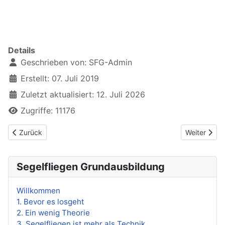
xxxxxxxxxxxxxxxxxxx
Details
Geschrieben von:
SFG-Admin
Erstellt: 07. Juli 2019
Zuletzt aktualisiert: 12. Juli 2026
Zugriffe: 11176
Vorheriger Beitrag: 4.11 Platzrunden bei stärkerem Wind
Nächster Be
Zurück
Weiter
Segelfliegen Grundausbildung
Willkommen
1. Bevor es losgeht
2. Ein wenig Theorie
3. Segelfliegen ist mehr als Technik