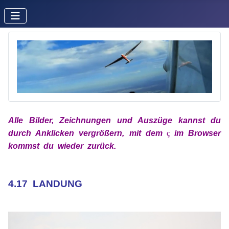
Alle Bilder, Zeichnungen und Auszüge kannst du
durch Anklicken vergrößern, mit
dem
x
ç
x
im
Browser
kommst du wieder zurück.
xx
xx
4.17 LANDUNG
xx