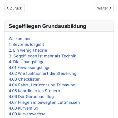
Vorheriger Beitrag: 4.16 F-Schlepp bei Seitenwind
Nächster Be
Zurück
Weiter
Segelfliegen Grundausbildung
Willkommen
1. Bevor es losgeht
2. Ein wenig Theorie
3. Segelfliegen ist mehr als Technik
4. Die Übungsflüge
4.01 Einweisungsflüge
4.02 Wie funktioniert die Steuerung
4.03 Checklisten
4.04 Fahrt, Horizont und Trimmung
4.05 Koordiniertes Steuern
4.06 Der Geradeausflug
4.07 Fliegen in bewegten Luftmassen
4.08 Kurvenflug
4.09 Kurvenwechsel