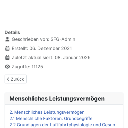
xxxx
Details
Geschrieben von:
SFG-Admin
Erstellt: 06. Dezember 2021
Zuletzt aktualisiert: 08. Januar 2026
Zugriffe: 11125
Vorheriger Beitrag: Literatur und Hinweise
Zurück
Menschliches Leistungsvermögen
2. Menschliches Leistungsvermögen
2.1 Menschliche Faktoren: Grundbegriffe
2.2 Grundlagen der Luftfahrtphysiologie und Gesundheitserhaltung