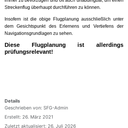
immer zu bevorzugen und oft auch unabdingbar, um einen
Streckenflug überhaupt durchführen zu können.
Insofern ist die obige Flugplanung ausschließlich unter
dem Gesichtspunkt des Erlernens und Vertiefens der
Navigationsgrundlagen zu sehen.
Diese Flugplanung ist allerdings
prüfungsrelevant!
Anker: Windeinfluss = Kop941; Abdrift = Kop942;
Luvwinkel = Kop943; Auffanglinie = Kop944; Beispiel =
Kop945
xxxxx
Details
Geschrieben von:
SFG-Admin
Erstellt: 26. März 2021
Zuletzt aktualisiert: 26. Juli 2026