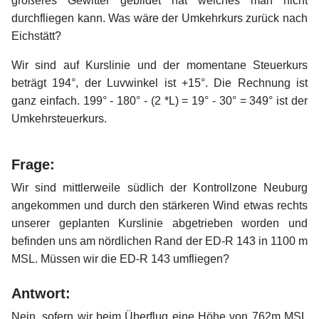
größeres Gewitter gebildet hat welches man nicht
durchfliegen kann. Was wäre der Umkehrkurs zurück nach
Eichstätt?
Wir sind auf Kurslinie und der momentane Steuerkurs
beträgt 194°, der Luvwinkel ist +15°. Die Rechnung ist
ganz einfach. 199° - 180° - (2 *L) = 19° - 30° = 349° ist der
Umkehrsteuerkurs.
xx
Frage:
Wir sind mittlerweile südlich der Kontrollzone Neuburg
angekommen und durch den stärkeren Wind etwas rechts
unserer geplanten Kurslinie abgetrieben worden und
befinden uns am nördlichen Rand der ED-R 143 in 1100 m
MSL. Müssen wir die ED-R 143 umfliegen?
xx
Antwort:
Nein, sofern wir beim Überflug eine Höhe von 762m MSL