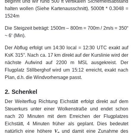
beginnt und wir rund 500 ft vertikalen Sicherheitsabstand
halten wollen (Siehe Kartenausschnitt). 5000ft * 0.3048 =
1524m
Die Steigzeit beträgt: 1500m – 800m = 700m / 2m/s = 350“
~ 6‘ (Min).
Der Abflug erfolgt um 14:30 local = 12:30 UTC exakt auf
KsK 315°. Nach ca. 17 km direkt auf der Kurslinie wird der
nächste Aufwind auf 2200 m MSL ausgekreist. Der
Flugplatz Stillberghof wird um 15:12 erreicht, exakt nach
Plan, d.h. die Windvorhersage passt.
xx
2. Schenkel
Der Weiterflug Richtung Eichstätt erfolgt direkt auf dem
Steuerkurs unter einer Wolkenstraße und endet schon
nach 20 Minuten mit dem Erreichen der Flugplatzes
Eichstätt, 4 Minuten früher als geplant. Dies bedeutet
natürlich eine höhere
V
und damit eine Zunahme des
g