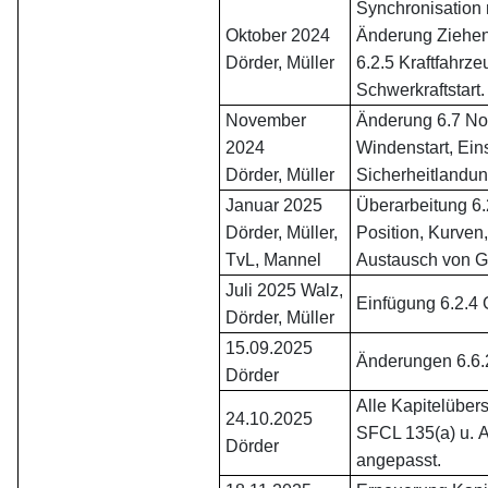
Synchronisation 
Oktober 2024
Änderung Ziehen
Dörder, Müller
6.2.5 Kraftfahrz
Schwerkraftstart.
November
Änderung 6.7 Not
2024
Windenstart, Ein
Dörder, Müller
Sicherheitlandu
Januar 2025
Überarbeitung 6.
Dörder, Müller,
Position, Kurven
TvL, Mannel
Austausch von G
Juli 2025 Walz,
Einfügung 6.2.4 
Dörder, Müller
15.09.2025
Änderungen 6.6.
Dörder
Alle Kapitelüber
24.10.2025
SFCL 135(a) u.
Dörder
angepasst.