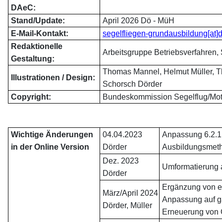
DAeC:
Stand/Update:
April 2026 Dö - MüH
E-Mail-Kontakt:
segelfliegen-grundausbildung[at]
Redaktionelle
Arbeitsgruppe Betriebsverfahren,
Gestaltung:
Thomas Mannel, Helmut Müller, T
Illustrationen / Design:
Schorsch Dörder
Copyright:
Bundeskommission Segelflug/Mot
xx
xx
Wichtige Änderungen
04.04.2023
Anpassung 6.2.1
in der Online Version
Dörder
Ausbildungsmet
Dez. 2023
Umformatierung 
Dörder
Ergänzung von e
März/April 2024
Anpassung auf g
Dörder, Müller
Erneuerung von 