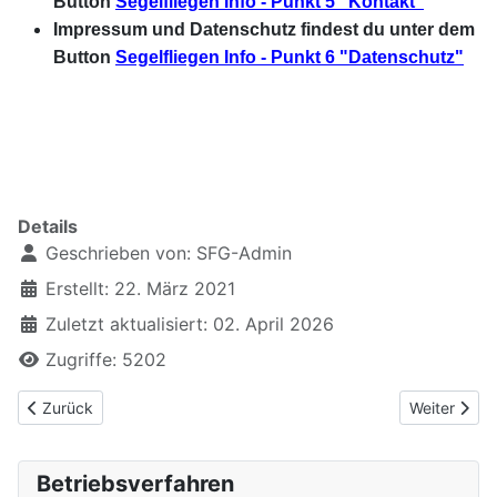
Button
Segelfliegen Info - Punkt 5 "Kontakt"
Impressum und Datenschutz findest du unter dem
Button
Segelfliegen Info - Punkt 6 "Datenschutz"
Tabellen: 190-120 - Rest 650 gesamt Center pad l
5px 1pt solid
Zeilen direkt unter Aufzählung - Modus Code = <br />
xxxxxxxxxxxx
Details
Geschrieben von:
SFG-Admin
Erstellt: 22. März 2021
Zuletzt aktualisiert: 02. April 2026
Zugriffe: 5202
Vorheriger Beitrag: 6.8 Gebrauch des Rettungsfallschirms und 
Nächster Be
Zurück
Weiter
Betriebsverfahren