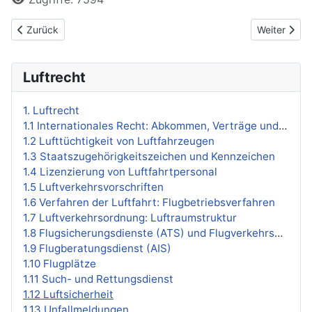
Vorheriger Beitrag: 1.11 Such- und Rettungsdienst
Nächster Be
Zurück
Weiter
Luftrecht
1. Luftrecht
1.1 Internationales Recht: Abkommen, Verträge und Organisationen
1.2 Lufttüchtigkeit von Luftfahrzeugen
1.3 Staatszugehörigkeitszeichen und Kennzeichen
1.4 Lizenzierung von Luftfahrtpersonal
1.5 Luftverkehrsvorschriften
1.6 Verfahren der Luftfahrt: Flugbetriebsverfahren
1.7 Luftverkehrsordnung: Luftraumstruktur
1.8 Flugsicherungsdienste (ATS) und Flugverkehrsmanagement (ATM)
1.9 Flugberatungsdienst (AIS)
1.10 Flugplätze
1.11 Such- und Rettungsdienst
1.12 Luftsicherheit
1.13 Unfallmeldungen