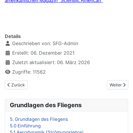
amerikanischen Magazin "Scientific American"
Details
Geschrieben von:
SFG-Admin
Erstellt: 06. Dezember 2021
Zuletzt aktualisiert: 06. März 2026
Zugriffe: 11562
Vorheriger Beitrag: Literatur und Hinweise
Nächster Be
Zurück
Weiter
Grundlagen des Fliegens
5. Grundlagen des Fliegens
5.0 Einführung
5.1 Aerodynamik (Strömungslehre)