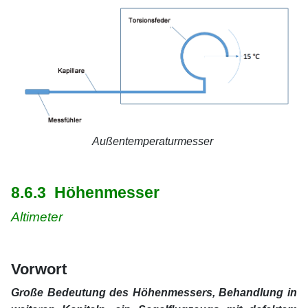
Außentemperaturmesser
xx
xx
8.6.3 Höhenmesser
Altimeter
xx
xx
Vorwort
Große Bedeutung des Höhenmessers, Behandlung in