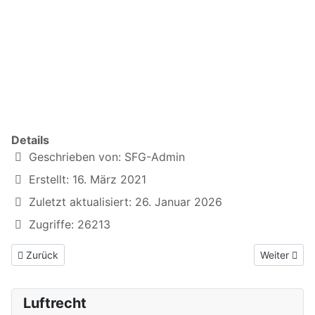
Anker: Allgemeines = Orga-0; ICAO = Orga-1; EASA
= Orga-2; Eurocontrol = Orga-3; BMV = Orga-4; LBA =
Orga4a; BFU = Orga4b; BAF = Orga4c; DFS = Orga4d;
DWD = Orga4e; L-Behörden = Orga-5; Zusammenfassung
= Orga-Zus
xxxx
Details
Geschrieben von:
SFG-Admin
Erstellt: 16. März 2021
Zuletzt aktualisiert: 26. Januar 2026
Zugriffe: 26213
Vorheriger Beitrag: 1. Luftrecht
Nächster Be
Zurück
Weiter
Luftrecht