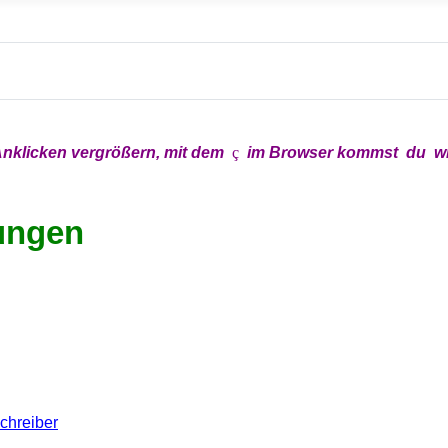
nklicken vergrößern, mit
dem
x
ç
x
im
Browser kommst du wi
ungen
schreiber