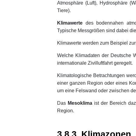
Atmosphäre (Luft), Hydrosphäre (W
Tiere).
Klimawerte
des bodennahen atmosp
Typische Messgrößen sind dabei die
Klimawerte werden zum Beispiel zur
Welche Klimadaten der Deutsche Wett
internationale Zivilluftfahrt geregelt.
Klimatologische Betrachtungen wer
einer ganzen Region oder eines Kont
um eine Felswand oder zwischen de
Das
Mesoklima
ist der Bereich da
Region.
xx
xx
3.8.3 Klimazonen