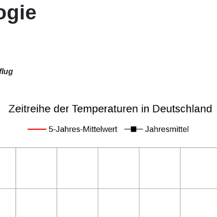
ogie
flug