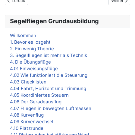
Vorheriger Beitrag: 4.01 Einweisungsflüge
Nächster Be
Zurück
Weiter
Segelfliegen Grundausbildung
Willkommen
1. Bevor es losgeht
2. Ein wenig Theorie
3. Segelfliegen ist mehr als Technik
4. Die Übungsflüge
4.01 Einweisungsflüge
4.02 Wie funktioniert die Steuerung
4.03 Checklisten
4.04 Fahrt, Horizont und Trimmung
4.05 Koordiniertes Steuern
4.06 Der Geradeausflug
4.07 Fliegen in bewegten Luftmassen
4.08 Kurvenflug
4.09 Kurvenwechsel
4.10 Platzrunde
4.11 Platzrunden bei stärkerem Wind