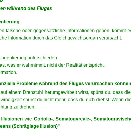
ken während des Fluges
entierung
 falsche oder gegensätzliche Informationen geben, kommt es
alsche Information durch das Gleichgewichtsorgan verursacht.
orientierung unterschieden.
das, was er wahrnimmt, nicht der Realität entspricht.
ormation.
tenzielle Probleme während des Fluges verursachen könne
f einem Drehstuhl herumgewirbelt wirst, spürst du, dass di
indigkeit spürst du nicht mehr, dass du dich drehst. Wenn die
ichtung zu drehen.
 Illusionen
wie
Coriolis-, Somatogyreale-, Somatogravisc
eans (Schräglage Illusion)“