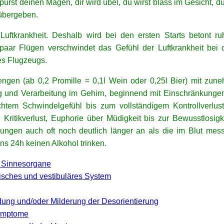
u spürst deinen Magen, dir wird übel, du wirst blass im Gesich
übergeben.
 Luftkrankheit. Deshalb wird bei den ersten Starts betont 
n paar Flügen verschwindet das Gefühl der Luftkrankheit be
s Flugzeugs.
Mengen (ab 0,2 Promille = 0,1l Wein oder 0,25l Bier) mit zu
tung und Verarbeitung im Gehirn, beginnend mit Einschränkung
chtem Schwindelgefühl bis zum vollständigem Kontrollverlust
itikverlust, Euphorie über Müdigkeit bis zur Bewusstlosigk
ungen auch oft noch deutlich länger an als die im Blut mess
ns 24h keinen Alkohol trinken.
 Sinnesorgane
risches und vestibuläres System
ung und/oder Milderung der Desorientierung
Symptome