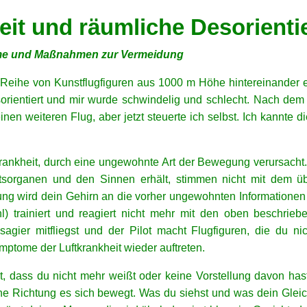
eit und räumliche Desorient
eme und Maßnahmen zur Vermeidung
 Reihe von Kunstflugfiguren aus 1000 m Höhe hintereinander e
orientiert und mir wurde schwindelig und schlecht. Nach dem
nen weiteren Flug, aber jetzt steuerte ich selbst. Ich kannte d
krankheit, durch eine ungewohnte Art der Bewegung verursacht.
sorganen und den Sinnen erhält, stimmen nicht mit dem üb
ng wird dein Gehirn an die vorher ungewohnten Informatione
l) trainiert und reagiert nicht mehr mit den oben beschri
agier mitfliegst und der Pilot macht Flugfiguren, die du ni
ymptome der Luftkrankheit wieder auftreten.
, dass du nicht mehr weißt oder keine Vorstellung davon hast
he Richtung es sich bewegt. Was du siehst und was dein Gle