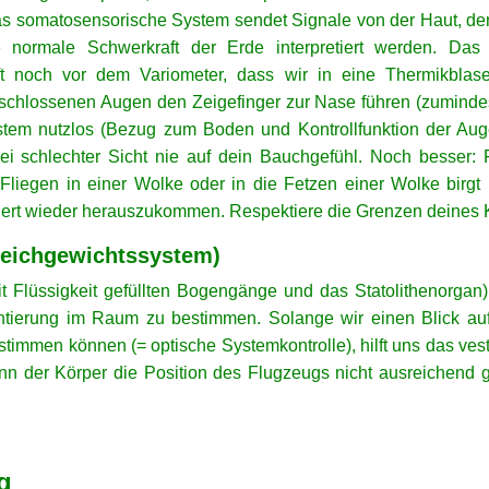
as somatosensorische System sendet Signale von der Haut, d
 normale Schwerkraft der Erde interpretiert werden. Da
t noch vor dem Variometer, dass wir in eine Thermikblase
schlossenen Augen den Zeigefinger zur Nase führen (zuminde
System nutzlos (Bezug zum Boden und Kontrollfunktion der Auge
bei schlechter Sicht nie auf dein Bauchgefühl. Noch besser: 
Fliegen in einer Wolke oder in die Fetzen einer Wolke birgt n
iert wieder herauszukommen. Respektiere die Grenzen deines 
leichgewichtssystem)
t Flüssigkeit gefüllten Bogengänge und das Statolithenorgan)
ntierung im Raum zu bestimmen. Solange wir einen Blick au
immen können (= optische Systemkontrolle), hilft uns das ves
nn der Körper die Position des Flugzeugs nicht ausreichend
g