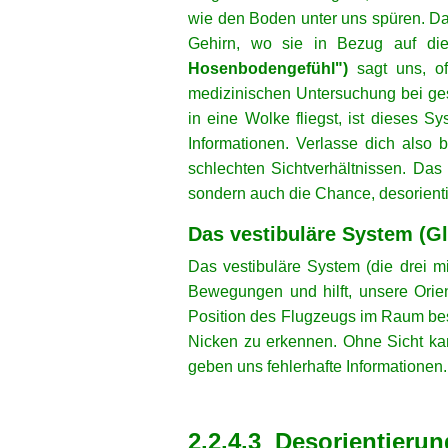
wie den Boden unter uns spüren. D
Gehirn, wo sie in Bezug auf die
Hosenbodengefühl")
sagt uns, of
medizinischen Untersuchung bei ge
in eine Wolke fliegst, ist dieses 
Informationen. Verlasse dich also 
schlechten Sichtverhältnissen. Das 
sondern auch die Chance, desorient
Das vestibuläre System (G
Das vestibuläre System (die drei mi
Bewegungen und hilft, unsere Orie
Position des Flugzeugs im Raum best
Nicken zu erkennen. Ohne Sicht ka
geben uns fehlerhafte Informationen.
xx
xx
2.2.4.3 Desorientierun